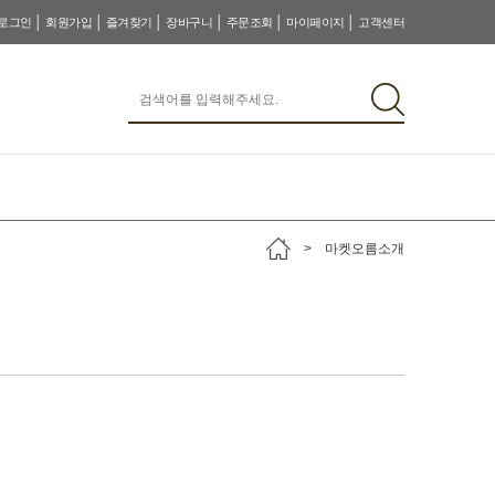
│
│
│
│
│
│
로그인
회원가입
즐겨찾기
장바구니
주문조회
마이페이지
고객센터
> 마켓오름소개