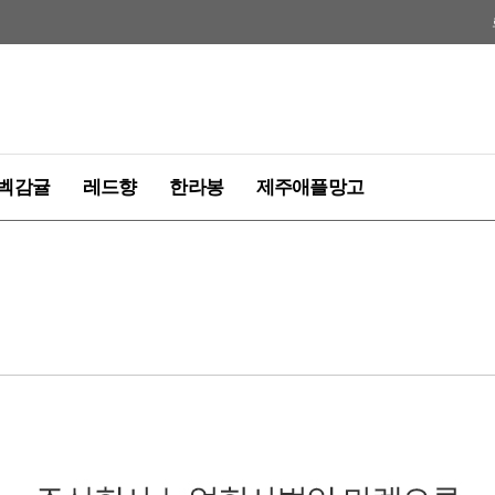
벡감귤
레드향
한라봉
제주애플망고